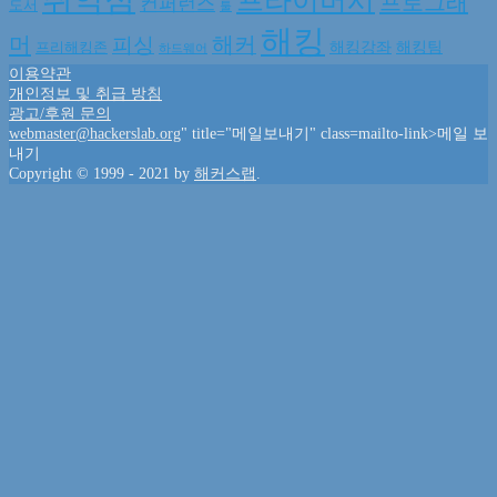
프라이버시
프로그래
컨퍼런스
도서
툴
해킹
머
해커
피싱
해킹강좌
해킹팀
프리해킹존
하드웨어
이용약관
개인정보 및 취급 방침
광고/후원 문의
webmaster@hackerslab.org
" title="메일보내기" class=mailto-link>메일 보
내기
Copyright © 1999 - 2021 by
해커스랩
.