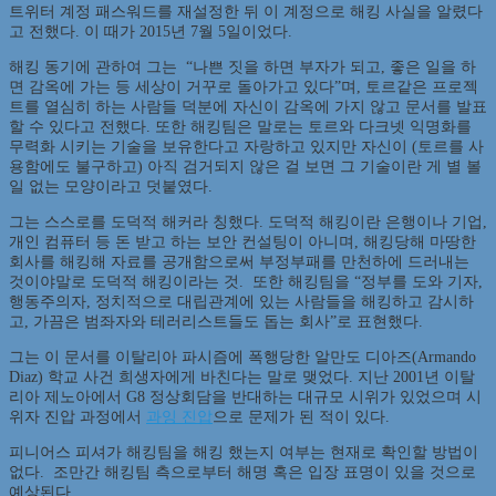
트위터 계정 패스워드를 재설정한 뒤 이 계정으로 해킹 사실을 알렸다
고 전했다. 이 때가 2015년 7월 5일이었다.
해킹 동기에 관하여 그는 “나쁜 짓을 하면 부자가 되고, 좋은 일을 하
면 감옥에 가는 등 세상이 거꾸로 돌아가고 있다”며, 토르같은 프로젝
트를 열심히 하는 사람들 덕분에 자신이 감옥에 가지 않고 문서를 발표
할 수 있다고 전했다. 또한 해킹팀은 말로는 토르와 다크넷 익명화를
무력화 시키는 기술을 보유한다고 자랑하고 있지만 자신이 (토르를 사
용함에도 불구하고) 아직 검거되지 않은 걸 보면 그 기술이란 게 별 볼
일 없는 모양이라고 덧붙였다.
그는 스스로를 도덕적 해커라 칭했다. 도덕적 해킹이란 은행이나 기업,
개인 컴퓨터 등 돈 받고 하는 보안 컨설팅이 아니며, 해킹당해 마땅한
회사를 해킹해 자료를 공개함으로써 부정부패를 만천하에 드러내는
것이야말로 도덕적 해킹이라는 것. 또한 해킹팀을 “정부를 도와 기자,
행동주의자, 정치적으로 대립관계에 있는 사람들을 해킹하고 감시하
고, 가끔은 범좌자와 테러리스트들도 돕는 회사”로 표현했다.
그는 이 문서를 이탈리아 파시즘에 폭행당한 알만도 디아즈(Armando
Diaz) 학교 사건 희생자에게 바친다는 말로 맺었다. 지난 2001년 이탈
리아 제노아에서 G8 정상회담을 반대하는 대규모 시위가 있었으며 시
위자 진압 과정에서
과잉 진압
으로 문제가 된 적이 있다.
피니어스 피셔가 해킹팀을 해킹 했는지 여부는 현재로 확인할 방법이
없다. 조만간 해킹팀 측으로부터 해명 혹은 입장 표명이 있을 것으로
예상된다.