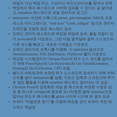
파일과 가상 백업 머신, 가상머신 하드드라이브를 찾아내 언팩
백업에서 해쉬 패스워드로 서버에 접속할 수 있다는 걸 알아냈
고, besadmin 패스워드로 로컬 관리자로 로그인
meterpreter 세션에 프록시와 psexec_psh metasploit, 64비트 프로
세스로 마이그레이션, “load kiwi””Creds_wdigest” 등으로 관리자
도메인을 포함한 많은 패스워드 접속
도메인 관리자 패스워드로 해킹팀 메일에 접속. 들킬 위험이 있
어 powershell로 다운로드,
그런 다음 몇주일에 걸쳐 소스코드와
다른 코드를 빼냈고, 새로운 이메일도 다운로드
도메인 관리자로 프록시를 이용해 -Tc smbclient 옵션으로
Amministrazione, FAE DiskStation, FileServer 폴더 다운로드
해킹팀 시스템관리자 Christan Pozzi의 RCS 소스 코드를 알아내
기 위해 PowerSploit의 Get-Keystrokes와 Get-TimedScreenshot,
Nishang의 Do-Exfiltration, GPO 조합
별도의 네트워크에 보관된 RCS 소스코드에 접속하기 위해 WMI
포트를 열어 meterpreter를 실행, 키보드 입력과 스크린샷에 추가
로 많은 툴들을 이용해 sysadmin 패스워드 알아내는 데 성공
Christian Pozzi의 암호화된 파일 중 텍스트로 저장된 수많은 암
호 중 하나로 sviluppo에 접속해 모니터링한 끝에 mimikatz으로
알아낸 윈도우 패스워드를 gitlab 서버에 시도해 본 결과 성공
트위터 “비밀번호 찾기”를 이용해 해킹팀 공식 트위터 계정 패
스워드 재설정