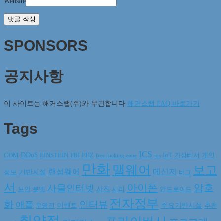
Website
SPONSORS
공지사항
이 사이트는 해커스랩(주)와 무관합니다
해커스랩 FAQ 바로가기
Tags
ICS
DDoS
CDM
EINSTEIN
FBI
FHZ
IoT
가상비서
개인
free hacking zone
ios
만화
맬웨어
보고
랜섬웨어
메신저
기반시설
정보
버그
서
아이폰
암호
사물인터넷
사진
보안
봇넷
시리
안드로이드
전자정부
화
인터뷰
애플
이벤트
주요기반시설
운영진
추천
취약점