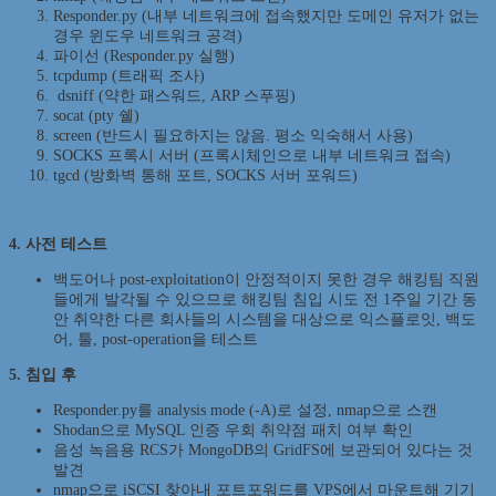
Responder.py (내부 네트워크에 접속했지만 도메인 유저가 없는
경우 윈도우 네트워크 공격)
파이선 (Responder.py 실행)
tcpdump (트래픽 조사)
dsniff (약한 패스워드, ARP 스푸핑)
socat (pty 쉘)
screen (반드시 필요하지는 않음. 평소 익숙해서 사용)
SOCKS 프록시 서버 (프록시체인으로 내부 네트워크 접속)
tgcd (방화벽 통해 포트, SOCKS 서버 포워드)
4. 사전 테스트
백도어나 post-exploitation이 안정적이지 못한 경우 해킹팀 직원
들에게 발각될 수 있으므로 해킹팀 침입 시도 전 1주일 기간 동
안 취약한 다른 회사들의 시스템을 대상으로 익스플로잇, 백도
어, 툴, post-operation을 테스트
5. 침입 후
Responder.py를 analysis mode (-A)로 설정, nmap으로 스캔
Shodan으로 MySQL 인증 우회 취약점 패치 여부 확인
음성 녹음용 RCS가 MongoDB의 GridFS에 보관되어 있다는 것
발견
nmap으로 iSCSI 찾아내 포트포워드를 VPS에서 마운트해 기기