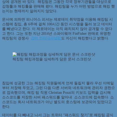
상에 공개된 바 있다. 해킹팀은 그동안 각국 정부기관들을 대상으로
감청툴과 해킹툴을 판매해 왔다. 해킹팀을 누가 어떤 방법으로 해킹 했
는지는 현재까지 알려지지 않았다.
문서에 의하면 피니어스 피셔는 제로데이 취약점을 이용해 해킹팀 시
스템에 침입, 총 6주에 걸쳐 100시간 동안 시스템을 둘러 보고 데이터
를 빼냈다고 한다. 이 제로데이는 아직 패치되지 않아 공개할 수 없다
고 한다. 그는 또한 지난 2014년 스파이웨어 FinFisher 판매로 유명한
해킹팀의 경쟁사
감마 인터내셔널社
도 자신이 해킹했다고 밝혔다.
해킹팀 해킹과정을 상세하게 담은 문서 스크린샷
침입에 성공한 그는 해킹팀 직원들에게 언제 들킬지 몰라 우선 이메일
부터 저장해 두었고, 그런 다음 다른 서버와 네트워크에 관리자 권한으
로 접속했으며, 해킹 팀 직원 Christian Pozzi의 키보드 입력을 감시해
소스코드를 저장한 서버 패스워드를 알아내 소스코드에 접속했다. 소
스코드는 회사 네트워크가 아닌 별도의 호스팅에 보관되어 있었다고
한다.
데이터를 다 빼내고 나서 그는 트위터 “패스워드 찾기”로 해킹팀 공식