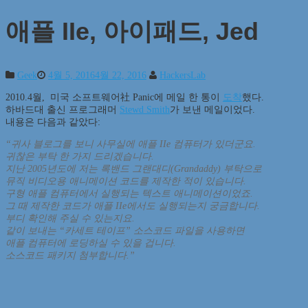
애플 IIe, 아이패드, Jed
Geek
4월 5, 2016
4월 22, 2016
HackersLab
2010.4월, 미국 소프트웨어社 Panic에 메일 한 통이
도착
했다.
하바드대 출신 프로그래머
Stewd Smith
가 보낸 메일이었다.
내용은 다음과 같았다:
“귀사 블로그를 보니 사무실에 애플 IIe 컴퓨터가 있더군요.
귀찮은 부탁 한 가지 드리겠습니다.
지난 2005년도에 저는 록밴드 그랜대디(Grandaddy) 부탁으로
뮤직 비디오용 애니메이션 코드를 제작한 적이 있습니다.
구형 애플 컴퓨터에서 실행되는 텍스트 애니메이션이었죠.
그 때 제작한 코드가 애플 IIe에서도 실행되는지 궁금합니다.
부디 확인해 주실 수 있는지요.
같이 보내는 “카세트 테이프” 소스코드 파일을 사용하면
애플 컴퓨터에 로딩하실 수 있을 겁니다.
소스코드 패키지 첨부합니다.”