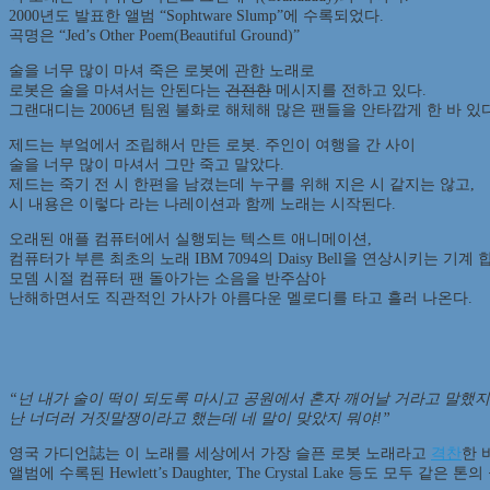
2000년도 발표한 앨범 “Sophtware Slump”에 수록되었다.
곡명은 “Jed’s Other Poem(Beautiful Ground)”
술을 너무 많이 마셔 죽은 로봇에 관한 노래로
로봇은 술을 마셔서는 안된다는
건전한
메시지를 전하고 있다.
그랜대디는 2006년 팀원 불화로 해체해 많은 팬들을 안타깝게 한 바 있다
제드는 부엌에서 조립해서 만든 로봇. 주인이 여행을 간 사이
술을 너무 많이 마셔서 그만 죽고 말았다.
제드는 죽기 전 시 한편을 남겼는데 누구를 위해 지은 시 같지는 않고,
시 내용은 이렇다 라는 나레이션과 함께 노래는 시작된다.
오래된 애플 컴퓨터에서 실행되는 텍스트 애니메이션,
컴퓨터가 부른 최초의 노래 IBM 7094의 Daisy Bell을 연상시키는 기계 
모뎀 시절 컴퓨터 팬 돌아가는 소음을 반주삼아
난해하면서도 직관적인 가사가 아름다운 멜로디를 타고 흘러 나온다.
“넌 내가 술이 떡이 되도록 마시고 공원에서 혼자 깨어날 거라고 말했지
난 너더러 거짓말쟁이라고 했는데 네 말이 맞았지 뭐야!”
영국 가디언誌는 이 노래를 세상에서 가장 슬픈 로봇 노래라고
격찬
한 
앨범에 수록된 Hewlett’s Daughter, The Crystal Lake 등도 모두 같은 톤