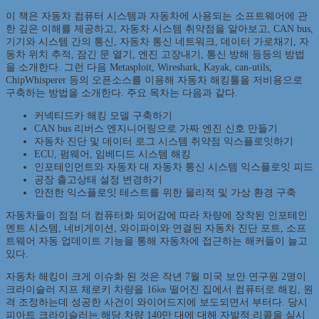
이 책은 자동차 컴퓨터 시스템과 자동차에 사용되는 소프트웨어에 관
한 깊은 이해를 제공하고, 자동차 시스템 취약점을 알아보고, CAN bus,
기기와 시스템 간의 통신, 자동차 통신 네트워크, 데이터 가로채기, 자
동차 위치 추적, 잠긴 문 열기, 엔진 고장내기, 통신 방해 등등의 방법
을 소개한다. 그런 다음 Metasploit, Wireshark, Kayak, can-utils,
ChipWhisperer 등의 오픈소스를 이용해 자동차 해킹툴을 저비용으로
구축하는 방법을 소개한다. 주요 목차는 다음과 같다.
커넥티드카 해킹 모델 구축하기
CAN bus 리버스 엔지니어링으로 가짜 엔진 신호 만들기
자동차 진단 및 데이터 로그 시스템 취약점 익스플로잇하기
ECU, 펌웨어, 임베디드 시스템 해킹
인포테인먼트와 자동차 대 자동차 통신 시스템 익스플로잇 피드
공장 출고상태 설정 변경하기
안전한 익스플로잇 테스트를 위한 물리적 및 가상 환경 구축
자동차들이 점점 더 컴퓨터화 되어감에 따라 차량에 장착된 인포테인
멘트 시스템, 네비게이션, 와이파이와 연결된 자동차 진단 포트, 소프
트웨어 자동 업데이트 기능을 통해 자동차에 접근하는 해커들이 늘고
있다.
자동차 해킹이 크게 이슈화 된 것은 작년 7월 미국 보안 연구원 2명이
크라이슬러 지프 체로키 차량을 16㎞ 떨어진 집에서 컴퓨터로 해킹, 원
격 조정하는데 성공한 사건이 와이어드지에 보도되면서 부터다. 당시
피아트 크라이슬러는 해당 차량 140만 대에 대해 자발적 리콜을 실시