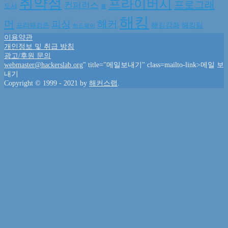
취약점
프라이버시
프로그래
컨퍼런스
도서
툴
해킹
머
해커
피싱
해킹강좌
해킹팀
프리해킹존
하드웨어
이용약관
개인정보 및 취급 방침
광고/후원 문의
webmaster@hackerslab.org
" title="메일보내기" class=mailto-link>메일 보
내기
Copyright © 1999 - 2021 by
해커스랩
.