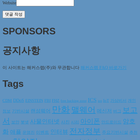
Website
SPONSORS
공지사항
이 사이트는 해커스랩(주)와 무관합니다
해커스랩 FAQ 바로가기
Tags
ICS
DDoS
CDM
EINSTEIN
FBI
FHZ
IoT
가상비서
개인
free hacking zone
ios
만화
맬웨어
보고
랜섬웨어
메신저
기반시설
정보
버그
서
아이폰
암호
사물인터넷
사진
보안
봇넷
시리
안드로이드
전자정부
화
인터뷰
애플
이벤트
주요기반시설
운영진
추천