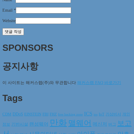
Email
*
Website
SPONSORS
공지사항
이 사이트는 해커스랩(주)와 무관합니다
해커스랩 FAQ 바로가기
Tags
ICS
DDoS
CDM
EINSTEIN
FBI
FHZ
IoT
가상비서
개인
free hacking zone
ios
만화
맬웨어
보고
랜섬웨어
메신저
기반시설
정보
버그
서
아이폰
암호