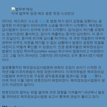
미국 법무부 장관 메모 원문 첫장 스크린샷
2013년. 에드워드 스노든
폭로
로 법원 허가 없이 감청을 당했다는 걸
알게된 미국인들이 버라이즌에 소송을 제기하기 시작했다. 해외정보
감시법원이 또다시 도마에 오르기 시작했다. 검사(감시 허가를 요청하
는 정보기관)만 출석하고, 검사가 제출하는 증거만 심의한다. 이 증거
가 진실인지, 증거에 의거해 감시를 허가하는 게 과연 적법한지 여부에
관하여 아무도 의문을 제기할 수 없는 상황에서 법원이 공정한 판결을
내린다고 어떻게 확신할 수 있겠는가. 인권 옹호자들은 해외정보감시
법원이 도장만 찍어주는(rubber stamp) 허수아비 법원이라고 비판한다.
그도 그럴 것이 2014년도 그랬지만 2015년에도 모두 통과시켰기 때문
이다.
일방통행적인 해외정보감시법원에 변화의 조짐이 보이기 시작한 건
작년 6월 미국자유법이 제정 되면서부터다. 미국자유법은 해외정보감
시법원에 외부인으로 구성된 공익옹호관을 참관시킬 것을
규정
했다.
이에 작년 11월 5명의 변호인단이 배정되었다. 해외정보감시법원이 생
긴지 35년만의 일이다.
변호인단의 참여는 판결 결과에 과연 영향을 가져올까? 내년에나 발표
될 2016년도 해외정보감시법원 보고서 통계에 관심이 몰리고 있다.