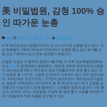
美 비밀법원, 감청 100% 승
인 따가운 눈총
News
5월 6, 2016
5월 29, 2016
HackersLab
미국 해외정보감시법원(FISC)이 또 다시 따가운 눈총을 받고 있다. 작
년 한해동안 FBI와 NSA(국가안보국)이 요청한 통신 감시 허가를 단
한 건도 거부하지 않고 전부 승인했기 때문이다.
이같은 사실은 미 법무부 장관이 4월 28일 미 의회 정보특별위원회에
보낸
메모
가 공개되면서 밝혀졌다. 메모에 의하면 해외정보감시법원
이 2015년도에 FBI나 NSA 등의 정보기관들로부터 받은 통신 감시 허
가 요청은 총 1,457건. 그중에 단 한건도 거부되지 않고 모두 승인되었
다. 2014년에도 마찬가지로 1,379건이 승인되었다. 해외정보감시법원
은 설립된 1978년에서 2015년까지 총 38,365건의 감시 허가 요청을 승
인했으며 미승인은 12건에 불과하다. 기관들은 법원의 승인이 나면 통
신사, 인터넷 서비스 제공업체, IT업체 등 해당 통신 자료를 보유한 미
국 기업들에게 자료 제출을 요구할 수 있다.