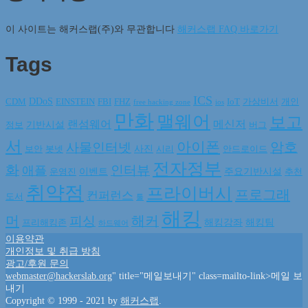
이 사이트는 해커스랩(주)와 무관합니다
해커스랩 FAQ 바로가기
Tags
ICS
DDoS
CDM
EINSTEIN
FBI
FHZ
IoT
가상비서
개인
free hacking zone
ios
만화
맬웨어
보고
랜섬웨어
메신저
기반시설
정보
버그
서
아이폰
암호
사물인터넷
사진
보안
봇넷
시리
안드로이드
전자정부
화
인터뷰
애플
이벤트
주요기반시설
운영진
추천
취약점
프라이버시
프로그래
컨퍼런스
도서
툴
해킹
머
해커
피싱
해킹강좌
해킹팀
프리해킹존
하드웨어
이용약관
개인정보 및 취급 방침
광고/후원 문의
webmaster@hackerslab.org
" title="메일보내기" class=mailto-link>메일 보
내기
Copyright © 1999 - 2021 by
해커스랩
.