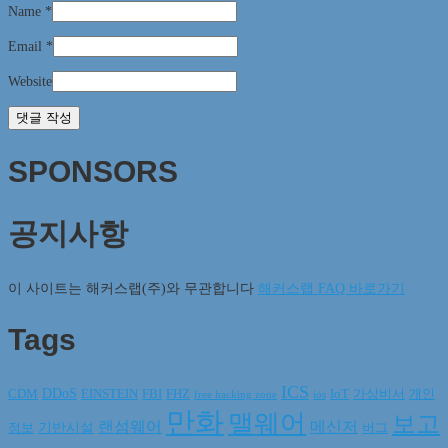
Name
*
Email
*
Website
SPONSORS
공지사항
이 사이트는 해커스랩(주)와 무관합니다
해커스랩 FAQ 바로가기
Tags
ICS
DDoS
CDM
EINSTEIN
FBI
FHZ
IoT
가상비서
개인
free hacking zone
ios
만화
맬웨어
보고
랜섬웨어
메신저
기반시설
정보
버그