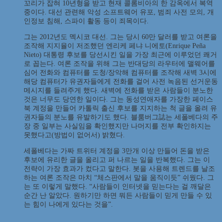
꼬리가 잡혀 10년형을 받고 현재 콜롬비아의 한 감옥에서 복역
중이다. 대선 관련해 악성 소프트웨어 유포, 범죄 사전 모의, 개
인정보 침해, 스파이 활동 등이 죄목이다.
그는 2012년도 멕시코 대선. 그는 당시 60만 달러를 받고 여론을
조작해 지지율이 저조했던 엔리케 페냐 니에토(Enrique Peña
Nieto) 대통령 후보를 당선시킨 일을 가장 최근에 이루었던 쾌거
로 꼽는다. 여론 조작을 위해 그는 반대당의 라우터에 맬웨어를
심어 전화와 컴퓨터를 도청/장악해 컴퓨터를 조작해 새벽 3시에
해당 컴퓨터가 유권자들에게 전화를 걸어 사전 녹음된 선거운동
메시지를 들려주게 했다. 새벽에 전화를 받은 사람들이 분노한
것은 너무도 당연한 일이다. 그는 동성연애자를 가장한 페이스
북 계정을 만들어 카톨릭 출신 후보를 지지하는 척 글을 올려 유
권자들의 분노를 유발하기도 했다. 블룸버그誌는 세폴베다의 주
장 중 일부는 사실임을 확인했지만 나머지를 전부 확인하지는
못했다고(방법이 없어서) 밝혔다.
세폴베다는 가짜 트위터 계정을 3만개 이상 만들어 돈을 받은
후보에 유리한 글을 올리고 퍼 나르는 일을 반복했다. 그는 이
전략이 가장 효과가 컸다고 말한다. 봇을 사용해 트렌드를 날조
하는 여론 조작은 마치 “체스판에서 말을 움직이듯” 쉬웠다. 그
는 또 이렇게 말했다. “사람들이 인터넷을 믿는다는 걸 깨달은
순간 난 알았다. 원하기만 하면 뭐든 사람들이 믿게 만들 수 있
는 힘이 나에게 있다는 것을”.