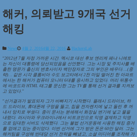
해커, 의뢰받고 9개국 선거
해킹
News
4월 2, 2016
4월 22, 2016
HackersLab
“
2012년 7월 자정 가까운 시간. 멕시코 대선 후보 엔리케 페냐 니에토
는 자신이 대통령에 당선되었음을 선언했다. 그는 시장 및 주지사를 배
출한 명문가 출신의 변호사이자 백만장자로 그의 부인은 배우다….(중
략)… 같은 시각 콜롬비아 수도 보고타에서 2천 마일 떨어진 한 아파트
에서는 한 해커가 컴퓨터 모니터 6대를 응시하고 있었다. 머리 뒤통수
에 바코드와 HTML 태그를 문신한 그는 TV를 통해 선거 결과를 지켜보
고 있었다
.”
“
선거결과가 발표되자 그가 바빠지기 시작했다. 플래시 드라이브, 하
드 드라이브, 휴대폰에 구멍을 뚫고, 칩을 전자렌지에 넣고 돌린 후 꺼
내서 망치로 부쉈다. 종이 문서는 분쇄해서 화장실 변기에 넣고 물을
내렸다. 러시아와 우크라이나에서 비트코인으로 익명 결제하고 익명
으로 임대한 서버도 삭제했다. 그는 불법 선거운동에 사용한 해킹 증거
를 없애고 있는 중이었다. 이번 선거에 그가 받은 돈은 60만 달러. 그는
해커팀을 구성해 반대당 선거 전략을 빼냈고, 소셜 미디어를 조작해 가