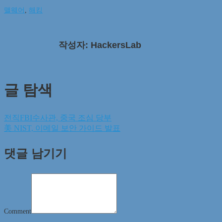
맬웨어
,
해킹
작성자: HackersLab
글 탐색
전직FBI수사관, 중국 조심 당부
美 NIST, 이메일 보안 가이드 발표
댓글 남기기
Comment