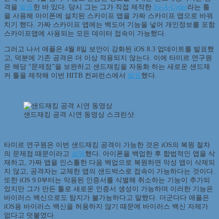
격을
발표
한 바 있다. 당시 그는 그가 직접 제작한
Su-A-Cyder
라는 툴
을 사용해 아이폰에 설치된 스카이프 앱을 가짜 스카이프 앱으로 바꿔
치기 했다. 가짜 스카이프 앱에는 백도어 기능을 넣어 개인정보를 포함
스카이프앱에 사용되는 모든 데이터 접속이 가능했다.
그러고 나서 애플은 4월 8일 보안이 강화된 iOS 8.3 업데이트를 발표했
고, 덕분에 기존 공격은 더 이상 적용되지 않는다. 이에 타미르 연구원
은 해당 “문제점”을 보완하고 샌드재킹을 자동화 하는 새로운 샌드재
커 툴을 제작해 이번 HITB 컨퍼런스에서
발표
했다.
샌드재킹 공격 시연 동영상 스크린샷.
타미르 연구원은 이번 샌드재킹 공격이 가능한 것은 iOS의 복원 절차
의 문제점 때문이라고
설명
했다. 아이폰을 백업한 후 합법적인 앱을 삭
재하고, 가짜 앱을 인스톨한 다음 백업으로 복원하면 악성 앱이 삭제되
지 않고, 공격자는 교체한 앱의 샌드박스로 접속이 가능하다는 것이다.
또한 iOS 9.0부터는 악용된 인증서를 식별해 취소하는 기능이 추가되
었지만 그가 만든 툴로 새로운 인증서 생성이 가능하며 이러한 기능은
바이러스 백신으로도 탐지가 불가능하다고 말했다. 더군다다 애플은
iOS용 바이러스 백신을 허용하지 않기 때문에 바이러스 백신 자체가
없다고 덧붙였다.