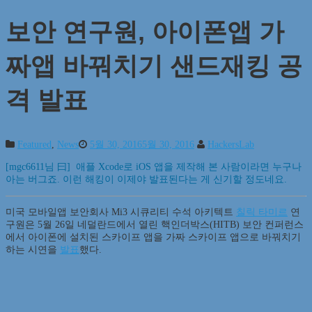
보안 연구원, 아이폰앱 가
짜앱 바꿔치기 샌드재킹 공
격 발표
Featured
,
News
5월 30, 2016
5월 30, 2016
HackersLab
[mgc6611님 曰] 애플 Xcode로 iOS 앱을 제작해 본 사람이라면 누구나
아는 버그죠. 이런 해킹이 이제야 발표된다는 게 신기할 정도네요.
미국 모바일앱 보안회사 Mi3 시큐리티 수석 아키텍트
칠릭 타미르
연
구원은 5월 26일 네덜란드에서 열린 핵인더박스(HITB) 보안 컨퍼런스
에서 아이폰에 설치된 스카이프 앱을 가짜 스카이프 앱으로 바꿔치기
하는 시연을
발표
했다.