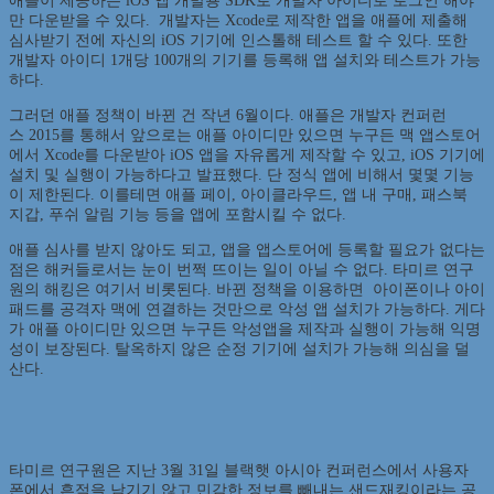
애플이 제공하는 iOS 앱 개발용 SDK로 개발자 아이디로 로그인 해야
만 다운받을 수 있다. 개발자는 Xcode로 제작한 앱을 애플에 제출해
심사받기 전에 자신의 iOS 기기에 인스톨해 테스트 할 수 있다. 또한
개발자 아이디 1개당 100개의 기기를 등록해 앱 설치와 테스트가 가능
하다.
그러던 애플 정책이 바뀐 건 작년 6월이다. 애플은 개발자 컨퍼런
스 2015를 통해서 앞으로는 애플 아이디만 있으면 누구든 맥 앱스토어
에서 Xcode를 다운받아 iOS 앱을 자유롭게 제작할 수 있고, iOS 기기에
설치 및 실행이 가능하다고 발표했다. 단 정식 앱에 비해서 몇몇 기능
이 제한된다. 이를테면 애플 페이, 아이클라우드, 앱 내 구매, 패스북
지갑, 푸쉬 알림 기능 등을 앱에 포함시킬 수 없다.
애플 심사를 받지 않아도 되고, 앱을 앱스토어에 등록할 필요가 없다는
점은 해커들로서는 눈이 번쩍 뜨이는 일이 아닐 수 없다. 타미르 연구
원의 해킹은 여기서 비롯된다. 바뀐 정책을 이용하면 아이폰이나 아이
패드를 공격자 맥에 연결하는 것만으로 악성 앱 설치가 가능하다. 게다
가 애플 아이디만 있으면 누구든 악성앱을 제작과 실행이 가능해 익명
성이 보장된다. 탈옥하지 않은 순정 기기에 설치가 가능해 의심을 덜
산다.
타미르 연구원은 지난 3월 31일 블랙햇 아시아 컨퍼런스에서 사용자
폰에서 흔적을 남기기 않고 민감한 정보를 빼내는 샌드재킹이라는 공