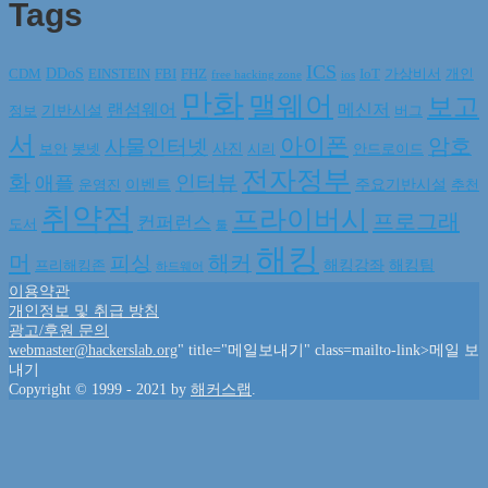
Tags
ICS
DDoS
CDM
EINSTEIN
FBI
FHZ
IoT
가상비서
개인
free hacking zone
ios
만화
맬웨어
보고
랜섬웨어
메신저
기반시설
정보
버그
서
아이폰
암호
사물인터넷
사진
보안
봇넷
시리
안드로이드
전자정부
화
인터뷰
애플
이벤트
주요기반시설
운영진
추천
취약점
프라이버시
프로그래
컨퍼런스
도서
툴
해킹
머
해커
피싱
해킹강좌
해킹팀
프리해킹존
하드웨어
이용약관
개인정보 및 취급 방침
광고/후원 문의
webmaster@hackerslab.org
" title="메일보내기" class=mailto-link>메일 보
내기
Copyright © 1999 - 2021 by
해커스랩
.