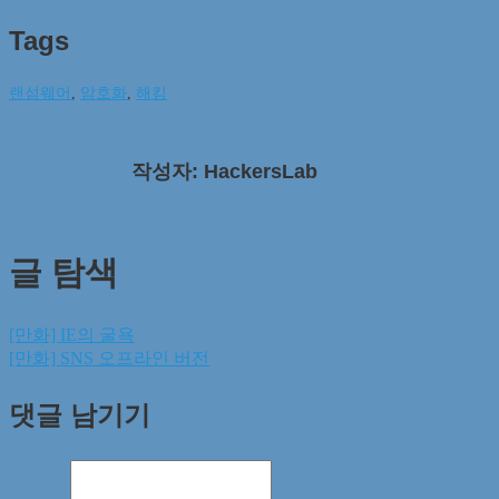
Tags
랜섬웨어
,
암호화
,
해킹
작성자: HackersLab
글 탐색
[만화] IE의 굴욕
[만화] SNS 오프라인 버전
댓글 남기기