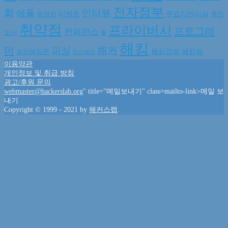
전자정부
화
인터뷰
애플
이벤트
주요기반시설
운영진
추천
취약점
프라이버시
프로그래
컨퍼런스
도서
툴
해킹
머
해커
피싱
해킹강좌
해킹팀
프리해킹존
하드웨어
이용약관
개인정보 및 취급 방침
광고/후원 문의
webmaster@hackerslab.org
" title="메일보내기" class=mailto-link>메일 보
내기
Copyright © 1999 - 2021 by
해커스랩
.