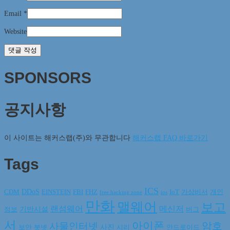
Email
*
Website
SPONSORS
공지사항
이 사이트는 해커스랩(주)와 무관합니다
해커스랩 FAQ 바로가기
Tags
ICS
DDoS
CDM
EINSTEIN
FBI
FHZ
IoT
가상비서
개인
free hacking zone
ios
만화
맬웨어
보고
랜섬웨어
메신저
기반시설
정보
버그
서
아이폰
암호
사물인터넷
사진
보안
봇넷
시리
안드로이드