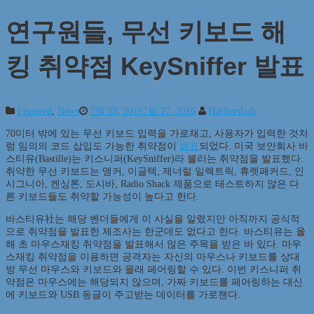
연구원들, 무선 키보드 해
킹 취약점 KeySniffer 발표
Featured
,
News
7월 28, 2016
7월 27, 2016
HackersLab
70미터 밖에 있는 무선 키보드 입력을 가로채고, 사용자가 입력한 것처
럼 임의의 코드 삽입도 가능한 취약점이
발표
되었다. 미국 보안회사 바
스티유(Bastille)는 키스니퍼(KeySniffer)라 불리는 취약점을 발표했다.
취약한 무선 키보드는 앵커, 이글텍, 제너럴 일렉트릭, 휴렛패커드, 인
시그니아, 켄싱톤, 도시바, Radio Shack 제품으로 테스트하지 않은 다
른 키보드들도 취약할 가능성이 높다고 한다.
바스티유社는 해당 벤더들에게 이 사실을 알렸지만 아직까지 공식적
으로 취약점을 발표한 제조사는 한군데도 없다고 한다. 바스티유는 올
해 초 마우스재킹 취약점을 발표해서 많은 주목을 받은 바 있다. 마우
스재킹 취약점을 이용하면 공격자는 자신의 마우스나 키보드를 상대
방 무선 마우스와 키보드와 몰래 페어링할 수 있다. 이번 키스니퍼 취
약점은 마우스에는 해당되지 않으며, 가짜 키보드를 페어링하는 대신
에 키보드와 USB 동글이 주고받는 데이터를 가로챈다.