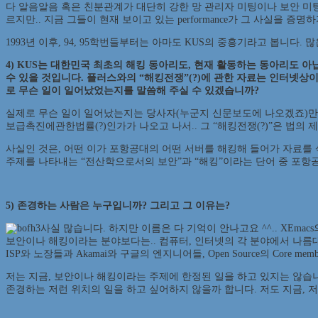
다 알음알음 혹은 친분관계가 대단히 강한 망 관리자 미팅이나 보안 미팅
르지만.. 지금 그들이 현재 보이고 있는 performance가 그 사실을 증명
1993년 이후, 94, 95학번들부터는 아마도 KUS의 중흥기라고 봅니
4) KUS는 대한민국 최초의 해킹 동아리도, 현재 활동하는 동아리도 
수 있을 것입니다. 플러스와의 “해킹전쟁”(?)에 관한 자료는 인터넷상
로 무슨 일이 일어났었는지를 말씀해 주실 수 있겠습니까?
실제로 무슨 일이 일어났는지는 당사자(누군지 신문보도에 나오겠죠)만 알겠
보급촉진에관한법률(?)인가가 나오고 나서.. 그 “해킹전쟁(?)”은 법의 
사실인 것은, 어떤 이가 포항공대의 어떤 서버를 해킹해 들어가 자료를 
주제를 나타내는 “전산학으로서의 보안”과 “해킹”이라는 단어 중 포항공
5) 존경하는 사람은 누구입니까? 그리고 그 이유는?
사실 많습니다. 하지만 이름은 다 기억이 안나고요 ^^.. XEm
보안이나 해킹이라는 분야보다는.. 컴퓨터, 인터넷의 각 분야에서 나름대
ISP와 노장들과 Akamai와 구글의 엔지니어들, Open Source의 Core me
저는 지금, 보안이나 해킹이라는 주제에 한정된 일을 하고 있지는 않습니
존경하는 저런 위치의 일을 하고 싶어하지 않을까 합니다. 저도 지금, 저런