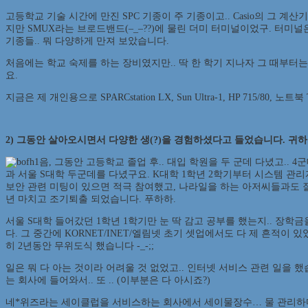
고등학교 기술 시간에 만진 SPC 기종이 주 기종이고.. Casio의 그 계산기.
지만 SMUX라는 브로드밴드(–_–??)에 물린 더미 터미널이었구. 터미널은 국
기종들.. 뭐 다양하게 만져 보았습니다.
처음에는 학교 숙제를 하는 장비였지만.. 딱 한 학기 지나자 그 때부터는 제
요.
지금은 제 개인용으로 SPARCstation LX, Sun Ultra-1, HP 715/80, 노트
2) 그동안 살아오시면서 다양한 생(?)을 경험하셨다고 들었습니다. 귀
음, 그동안 고등학교 졸업 후.. 대입 학원을 두 군데 다녔고.. 
과 서울 S대학 두군데를 다녔구요. K대학 1학년 2학기부터 시스템 관
보안 관련 미팅이 있으면 적극 참여했고, 나라일을 하는 아저씨들과도 잘 
년 마치고 조기퇴출 되었습니다. 푸하하.
서울 S대학 들어갔던 1학년 1학기만 눈 딱 감고 공부를 했는지.. 장학금
다. 그 중간에 KORNET/INET/엘림넷 초기 셋업에서도 다 제 흔적이 있
히 2년동안 무위도식 했습니다 -_-;;
일은 뭐 다 아는 것이라 어려울 것 없었고.. 인터넷 서비스 관련 일을 했
는 회사에 들어와서.. 또 .. (이부분은 다 아시죠?)
네*위즈라는 세이클럽을 서비스하는 회사에서 세이물장수… 물 관리하다가