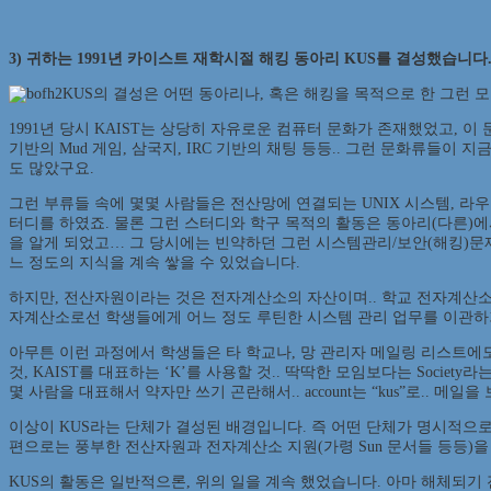
3) 귀하는 1991년 카이스트 재학시절 해킹 동아리 KUS를 결성했습니
KUS의 결성은 어떤 동아리나, 혹은 해킹을 목적으로 한 그런 
1991년 당시 KAIST는 상당히 자유로운 컴퓨터 문화가 존재했었고, 이 
기반의 Mud 게임, 삼국지, IRC 기반의 채팅 등등.. 그런 문화류들이 지
도 많았구요.
그런 부류들 속에 몇몇 사람들은 전산망에 연결되는 UNIX 시스템, 라우
터디를 하였죠. 물론 그런 스터디와 학구 목적의 활동은 동아리(다른)에
을 알게 되었고… 그 당시에는 빈약하던 그런 시스템관리/보안(해킹)문제에
느 정도의 지식을 계속 쌓을 수 있었습니다.
하지만, 전산자원이라는 것은 전자계산소의 자산이며.. 학교 전자계산소
자계산소로선 학생들에게 어느 정도 루틴한 시스템 관리 업무를 이관하거나 (
아무튼 이런 과정에서 학생들은 타 학교나, 망 관리자 메일링 리스트에도 
것, KAIST를 대표하는 ‘K’를 사용할 것.. 딱딱한 모임보다는 Soci
몇 사람을 대표해서 약자만 쓰기 곤란해서.. account는 “kus”로.. 메일
이상이 KUS라는 단체가 결성된 배경입니다. 즉 어떤 단체가 명시적으로
편으로는 풍부한 전산자원과 전자계산소 지원(가령 Sun 문서들 등등)
KUS의 활동은 일반적으론, 위의 일을 계속 했었습니다. 아마 해체되기 