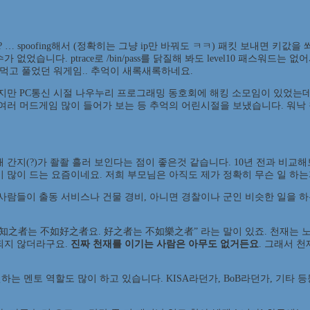
나? … spoofing해서 (정확히는 그냥 ip만 바꿔도 ㅋㅋ) 패킷 보내면 키
습니다. ptrace로 /bin/pass를 닭질해 봐도 level10 패스워드
빼먹고 풀었던 워게임.. 추억이 새록새록하네요.
지만 PC통신 시절 나우누리 프로그래밍 동호회에 해킹 소모임이 있었는데 
여러 머드게임 많이 들어가 보는 등 추억의 어린시절을 보냈습니다. 워낙 
간지(?)가 좔좔 흘러 보인다는 점이 좋은것 같습니다. 10년 전과 비교해
이 많이 드는 요즘이네요. 저희 부모님은 아직도 제가 정확히 무슨 일 하는
 사람들이 출동 서비스나 건물 경비, 아니면 경찰이나 군인 비슷한 일을 
知之者는 不如好之者요. 好之者는 不如樂之者” 라는 말이 있죠. 천재는 노
되지 않더라구요.
진짜 천재를 이기는 사람은 아무도 없거든요
. 그래서 
 멘토 역할도 많이 하고 있습니다. KISA라던가, BoB라던가, 기타 