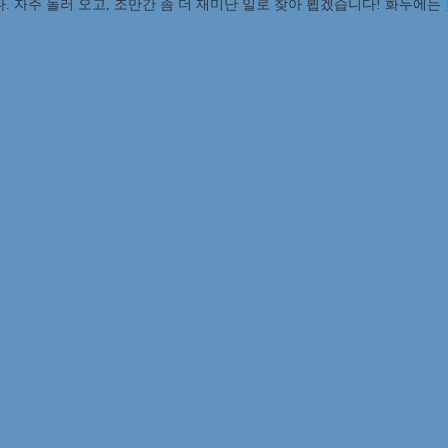
. 자주 놀러 오고, 조만간 좀 더 재미난 일로 찾아 뵙겠습니다! 화두에는