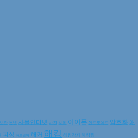
아이폰
암호화
사물인터넷
애
사진
보안
봇넷
시리
안드로이드
해킹
해커
피싱
해킹강좌
해킹팀
존
하드웨어