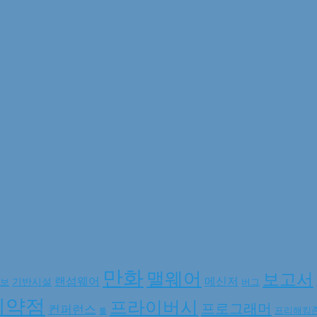
만화
맬웨어
보고서
랜섬웨어
메신저
기반시설
보
버그
취약점
프라이버시
프로그래머
컨퍼런스
프리해킹
툴