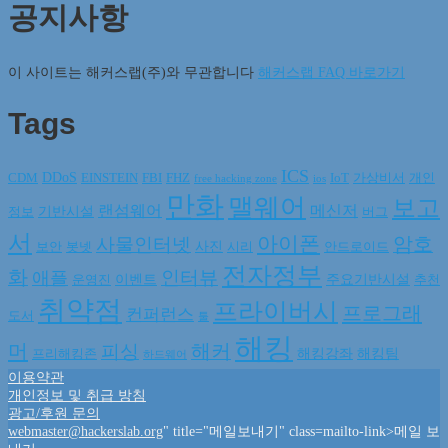
공지사항
이 사이트는 해커스랩(주)와 무관합니다
해커스랩 FAQ 바로가기
Tags
ICS
DDoS
CDM
EINSTEIN
FBI
FHZ
IoT
가상비서
개인
free hacking zone
ios
만화
맬웨어
보고
랜섬웨어
메신저
기반시설
정보
버그
서
아이폰
암호
사물인터넷
사진
보안
봇넷
시리
안드로이드
전자정부
화
인터뷰
애플
이벤트
주요기반시설
운영진
추천
취약점
프라이버시
프로그래
컨퍼런스
도서
툴
해킹
머
해커
피싱
해킹강좌
해킹팀
프리해킹존
하드웨어
이용약관
개인정보 및 취급 방침
광고/후원 문의
webmaster@hackerslab.org
" title="메일보내기" class=mailto-link>메일 보