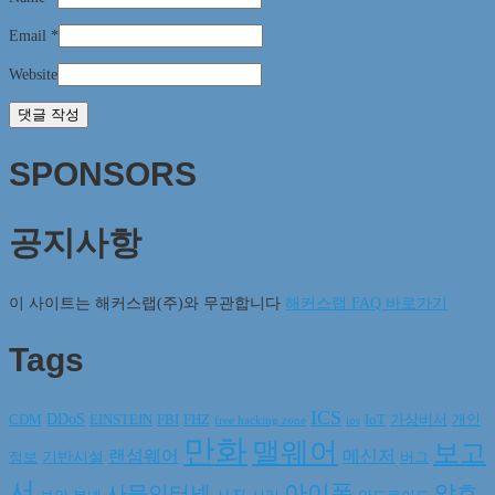
Email
*
Website
SPONSORS
공지사항
이 사이트는 해커스랩(주)와 무관합니다
해커스랩 FAQ 바로가기
Tags
ICS
DDoS
CDM
EINSTEIN
FBI
FHZ
IoT
가상비서
개인
free hacking zone
ios
만화
맬웨어
보고
랜섬웨어
메신저
기반시설
정보
버그
서
아이폰
암호
사물인터넷
사진