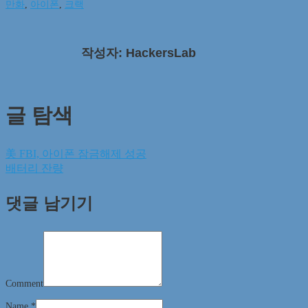
만화
,
아이폰
,
크랙
작성자: HackersLab
글 탐색
美 FBI, 아이폰 잠금해제 성공
배터리 잔량
댓글 남기기
Comment
Name
*