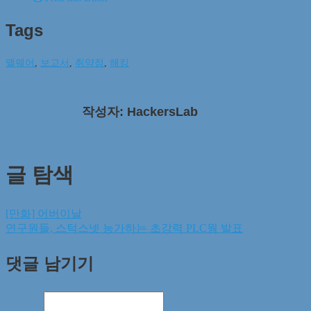
Tags
맬웨어
,
보고서
,
취약점
,
해킹
작성자: HackersLab
글 탐색
[만화] 어버이날
연구원들, 스턱스넷 능가하는 초강력 PLC웜 발표
댓글 남기기